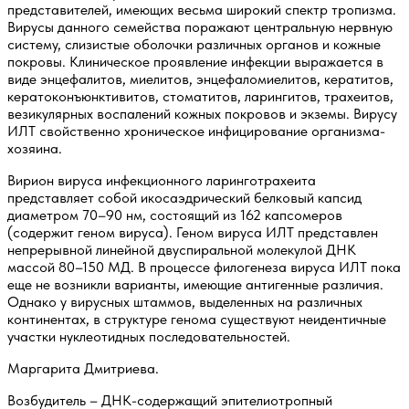
представителей, имеющих весьма широкий спектр тропизма.
Вирусы данного семейства поражают центральную нервную
систему, слизистые оболочки различных органов и кожные
покровы. Клиническое проявление инфекции выражается в
виде энцефалитов, миелитов, энцефаломиелитов, кератитов,
кератоконъюнктивитов, стоматитов, ларингитов, трахеитов,
везикулярных воспалений кожных покровов и экземы. Вирусу
ИЛТ свойственно хроническое инфицирование организма-
хозяина.
Вирион вируса инфекционного ларинготрахеита
представляет собой икосаэдрический белковый капсид
диаметром 70–90 нм, состоящий из 162 капсомеров
(содержит геном вируса). Геном вируса ИЛТ представлен
непрерывной линейной двуспиральной молекулой ДНК
массой 80–150 МД. В процессе филогенеза вируса ИЛТ пока
еще не возникли варианты, имеющие антигенные различия.
Однако у вирусных штаммов, выделенных на различных
континентах, в структуре генома существуют неидентичные
участки нуклеотидных последовательностей.
Маргарита Дмитриева.
Возбудитель – ДНК-содержащий эпителиотропный