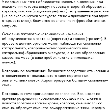
У пораженных птиц наблюдаются носовые выделения, при
подсыхании которых вокруг носовых отверстий образуются
корочки, чихание (защитный рефлекс), затрудненное дыхание
(из-за скопившегося экссудата птицам приходится при вдохе
открывать клюв). Возможно воспаление инфраорбитальных
синусов.
Основные патолого-анатомические изменения
обнаруживаются в гортани (ларингит) и трахее (трахеит). В
просвете данных органов может наблюдаться скопление
катарального, катарально-геморрагического или
катаральнофибринозного экссудата, а также образование
казеозных масс (в виде пробок и легко снимающихся
пленок).
Катаральное воспаление.
Возникает вследствие отмирания и
отсоединения от подслизистого слоя пораженных
эпителиальных клеток. Характеризуется большим скоплением
слизи.
Катарально-геморрагическое воспаление.
Возникает по
причине разрушения кровеносных сосудов и появления в
полости гортани и трахеи крови, которая, смешиваясь со
слизью, образует слизисто-геморрагические тяжи, нередко