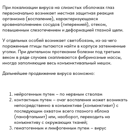
При локализации вируса на слизистых оболочках глаз
первоначально возникает местная защитная реакция
организма (воспаление), характеризующаяся
кровенаполнением сосудов (гиперемией), отеком,
повышенным слезотечением и деформацией глазной щели.
У отдельных особей возникает светобоязнь, из-за чего
пораженные птицы пытаются найти в корпусе затемненные
уголки. При длительном протекании болезни под третьим
веком в ряде случаев скапливаются фибринозные массы,
иногда заполняющие весь конъюнктивальный мешок.
Дальнейшее продвижение вируса возможно:
нейрогенным путем – по нервным стволам
контактным путем – очаг воспаления может возникать
непосредственно в конъюнктиве (конъюнктивит) с
последующим охватом всего глазного яблока
(панофтальмит) или, наоборот, переходить на
конъюнктиву с окружающих тканей;
гематогенным и лимфогенным путем – вирус