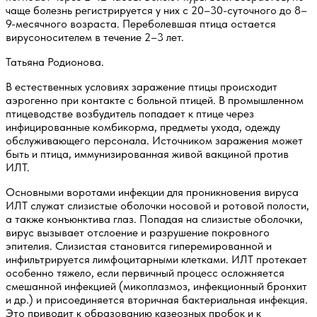
чаще болезнь регистрируется у них с 20–30-суточного до 8–
9-месячного возраста. Переболевшая птица остается
вирусоносителем в течение 2–3 лет.
Татьяна Родионова.
В естественных условиях заражение птицы происходит
аэрогенно при контакте с больной птицей. В промышленном
птицеводстве возбудитель попадает к птице через
инфицированные комбикорма, предметы ухода, одежду
обслуживающего персонала. Источником заражения может
быть и птица, иммунизированная живой вакциной против
ИЛТ.
Основными воротами инфекции для проникновения вируса
ИЛТ служат слизистые оболочки носовой и ротовой полости,
а также конъюнктива глаз. Попадая на слизистые оболочки,
вирус вызывает отслоение и разрушение покровного
эпителия. Слизистая становится гиперемированной и
инфильтрируется лимфоцитарными клетками. ИЛТ протекает
особенно тяжело, если первичный процесс осложняется
смешанной инфекцией (микоплазмоз, инфекционный бронхит
и др.) и присоединяется вторичная бактериальная инфекция.
Это приводит к образованию казеозных пробок и к