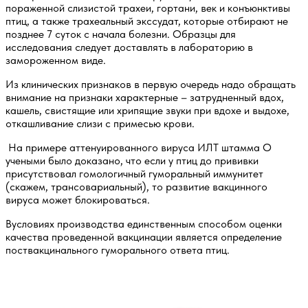
пораженной слизистой трахеи, гортани, век и конъюнктивы
птиц, а также трахеальный экссудат, которые отбирают не
позднее 7 суток с начала болезни. Образцы для
исследования следует доставлять в лабораторию в
замороженном виде.
Из клинических признаков в первую очередь надо обращать
внимание на признаки характерные – затрудненный вдох,
кашель, свистящие или хрипящие звуки при вдохе и выдохе,
откашливание слизи с примесью крови.
На примере аттенуированного вируса ИЛТ штамма О
учеными было доказано, что если у птиц до прививки
присутствовал гомологичный гуморальный иммунитет
(скажем, трансовариальный), то развитие вакцинного
вируса может блокироваться.
Вусловиях производства единственным способом оценки
качества проведенной вакцинации является определение
поствакцинального гуморального ответа птиц.