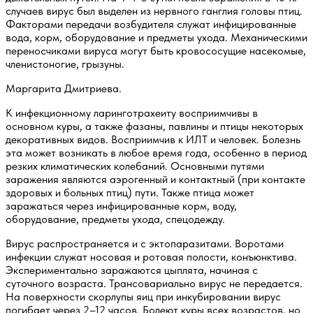
случаев вирус был выделен из нервного ганглия головы птиц.
Факторами передачи возбудителя служат инфицированные
вода, корм, оборудование и предметы ухода. Механическими
переносчиками вируса могут быть кровососущие насекомые,
членистоногие, грызуны.
Маргарита Дмитриева.
К инфекционному ларинготрахеиту восприимчивы в
основном куры, а также фазаны, павлины и птицы некоторых
декоративных видов. Восприимчив к ИЛТ и человек. Болезнь
эта может возникать в любое время года, особенно в период
резких климатических колебаний. Основными путями
заражения являются аэрогенный и контактный (при контакте
здоровых и больных птиц) пути. Также птица может
заражаться через инфицированные корм, воду,
оборудование, предметы ухода, спецодежду.
Вирус распространяется и с эктопаразитами. Воротами
инфекции служат носовая и ротовая полости, конъюнктива.
Экспериментально заражаются цыплята, начиная с
суточного возраста. Трансовариально вирус не передается.
На поверхности скорлупы яиц при инкубировании вирус
погибает через 2–12 часов. Болеют куры всех возрастов, но