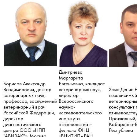
Дмитриева
Маргарита
Борисов Александр
Евгеньевна
, кандидат
Владимирович
, доктор
ветеринарных наук,
Хлып Денис 
ветеринарных наук,
директор
независимый
профессор, заслуженный
Всероссийского
ветеринарны
ветеринарный врач
научно-
консультант 
Российской Федерации,
исследовательского
птицеводству,
директор
института
Прохладный,
диагностического
птицеводства –
Кабардино-Б
центра ООО «НПП
филиала ФНЦ
Республика
"АВИВАК"», Москва
«ВНИТИП» РАН