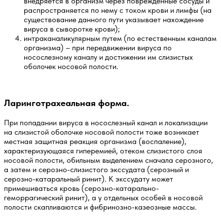
внедряется в организм через поврежденные сосуды и
распространяется по нему с током крови и лимфы (на
существование данного пути указывает нахождение
вируса в сыворотке крови);
интраканаликулярным путем (по естественным каналам
организма) – при передвижении вируса по
носослезному каналу и достижении им слизистых
оболочек носовой полости.
Ларинготрахеальная форма.
При попадании вируса в носослезный канал и локализации
на слизистой оболочке носовой полости тоже возникает
местная защитная реакция организма (воспаление),
характеризующаяся гиперемией, отеком слизистого слоя
носовой полости, обильным выделением сначала серозного,
а затем и серозно-слизистого экссудата (серозный и
серозно-катаральный ринит). К экссудату может
примешиваться кровь (серозно-катарально-
геморрагический ринит), а у отдельных особей в носовой
полости скапливаются и фибринозно-казеозные массы.