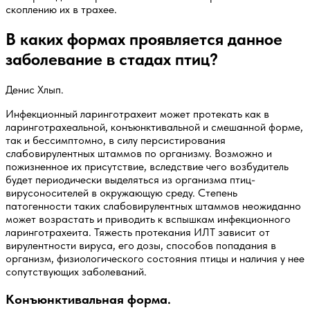
скоплению их в трахее.
В каких формах проявляется данное
заболевание в стадах птиц?
Денис Хлып.
Инфекционный ларинготрахеит может протекать как в
ларинготрахеальной, конъюнктивальной и смешанной форме,
так и бессимптомно, в силу персистирования
слабовирулентных штаммов по организму. Возможно и
пожизненное их присутствие, вследствие чего возбудитель
будет периодически выделяться из организма птиц-
вирусоносителей в окружающую среду. Степень
патогенности таких слабовирулентных штаммов неожиданно
может возрастать и приводить к вспышкам инфекционного
ларинготрахеита. Тяжесть протекания ИЛТ зависит от
вирулентности вируса, его дозы, способов попадания в
организм, физиологического состояния птицы и наличия у нее
сопутствующих заболеваний.
Конъюнктивальная форма.