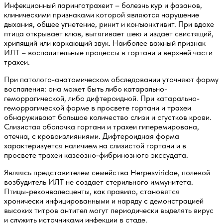
Инфекционный ларинготрахеит – болезнь кур и фазанов,
клиническими признаками которой являются нарушение
дыхания, общее угнетение, ринит и конъюнктивит. При вдохе
птица открывает клюв, вытягивает шею и издает свистящий,
хрипящий или каркающий звук. Наиболее важный признак
ИЛТ – воспалительные процессы в гортани и верхней части
трахеи.
При патолого-анатомическом обследовании уточняют форму
воспаления: она может быть либо катарально-
геморрагической, либо дифтероидной. При катарально-
геморрагической форме в просвете гортани и трахеи
обнаруживают большое количество слизи и сгустков крови.
Слизистая оболочка гортани и трахеи гиперемирована,
отечна, с кровоизлияниями. Дифтероидная форма
характеризуется наличием на слизистой гортани и в
просвете трахеи казеозно-фибринозного экссудата.
Являясь представителем семейства Herpesviridae, полевой
возбудитель ИЛТ не создает стерильного иммунитета.
Птицы-реконвалесценты, как правило, становятся
хронически инфицированными и наряду с демонстрацией
высоких титров антител могут периодически выделять вирус
и служить источниками инфекции в стаде.