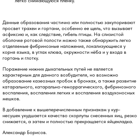
легко снимающуюся пленку.
Данные образования частично или полностью закупоривают
просвет трахеи и гортани, особенно ее щель, что вызывает
асфиксию и, как следствие, гибель птицы. На слизистой
оболочке ротовой полости можно также обнаружить легко
отделяемые фибринозные наложения, локализующиеся у
корня языка, в углах клюва, окружности нёба и у входа в
гортань и глотку.
Поражение нижних дыхательных путей не является
характерным для данного возбудителя, но возможно
образование казеозных пробок в бронхах, а также развитие
катарального, катарально-геморрагического, фибринозного
воспаления, воспаления легких и воспаления воздухоносных
мешков.
В добавление к вышеперечисленным признакам у кур-
несушек ухудшается качество скорлупы снесенных яиц, резко
снижается, а затем и полностью прекращается яйцекладка.
Александр Борисов.