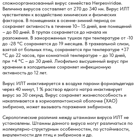
сложноорганизованный вирус семейства Herpesviridae.
Величина вирусов составляет от 270 до 340 нм. Вирус ИЛТ
чувствителен к воздействию химических и физических
факторов. В помещениях в осенне-зимний период он
сохраняет активность в течение 10– 15 дней, вне помещений
– до 80 дней. В трупах сохраняется до начала их
разложения. В замороженных тушках при температуре от -10
до -28 °С сохраняется до 19 месяцев. В трахеальной слизи,
взятой от больных птиц, сохраняется при температуре +37
°С до 22 часов, при комнатной температуре – до 10 дней,
при +4 °С – до 30 дней. Лиофильно высушенный вирус при
хранении в холодильнике сохраняет инфекционную
активность до 12 лет.
Вирус ИЛТ инактивируется в воздухе парами формальдегида
через 40 минут, 1 % раствор едкого натра инактивирует
вирус за 30 секунд. Вирус сохраняет жизнеспособность и
накапливается в хориоаллантоисной оболочке (ХАО)
эмбриона, может вызывать поражения эмбрионов.
Серологические различия между штаммами вируса ИЛТ не
установлены. Штаммы данного вируса могут различаться по
молекулярно-структурным особенностям, по устойчивости,
вирулентности для птиц и эмбрионов и др.