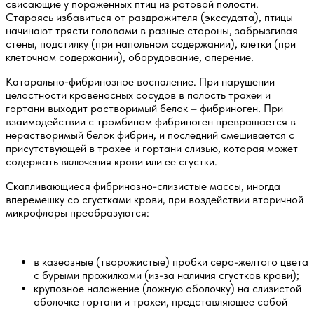
свисающие у пораженных птиц из ротовой полости.
Стараясь избавиться от раздражителя (экссудата), птицы
начинают трясти головами в разные стороны, забрызгивая
стены, подстилку (при напольном содержании), клетки (при
клеточном содержании), оборудование, оперение.
Катарально-фибринозное воспаление.
При нарушении
целостности кровеносных сосудов в полость трахеи и
гортани выходит растворимый белок – фибриноген. При
взаимодействии с тромбином фибриноген превращается в
нерастворимый белок фибрин, и последний смешивается с
присутствующей в трахее и гортани слизью, которая может
содержать включения крови или ее сгустки.
Скапливающиеся фибринозно-слизистые массы, иногда
вперемешку со сгустками крови, при воздействии вторичной
микрофлоры преобразуются:
в казеозные (творожистые) пробки серо-желтого цвета
с бурыми прожилками (из-за наличия сгустков крови);
крупозное наложение (ложную оболочку) на слизистой
оболочке гортани и трахеи, представляющее собой