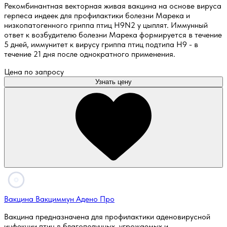
Рекомбинантная векторная живая вакцина на основе вируса
герпеса индеек для профилактики болезни Марека и
низкопатогенного гриппа птиц H9N2 у цыплят. Иммунный
ответ к возбудителю болезни Марека формируется в течение
5 дней, иммунитет к вирусу гриппа птиц подтипа H9 - в
течение 21 дня после однократного применения.
Цена по запросу
Узнать цену
Вакцина Вакциммун Адено Про
Вакцина предназначена для профилактики аденовирусной
инфекции птиц в благополучных, угрожаемых и