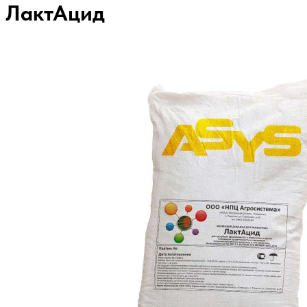
ЛактАцид