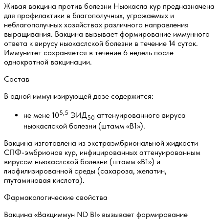
Живая вакцина против болезни Ньюкасла кур предназначена
для профилактики в благополучных, угрожаемых и
неблагополучных хозяйствах различного направления
выращивания. Вакцина вызывает формирование иммунного
ответа к вирусу ньюкаслской болезни в течение 14 суток.
Иммунитет сохраняется в течение 6 недель после
однократной вакцинации.
Состав
В одной иммунизирующей дозе содержится:
5,5
не мене 10
ЭИД
аттенуированного вируса
50
ньюкаслской болезни (штамм «В1»).
Вакцина изготовлена из экстраэмбриональной жидкости
СПФ-эмбрионов кур, инфицированных аттенуированным
вирусом ньюкаслской болезни (штамм «В1») и
лиофилизированной среды (сахароза, желатин,
глутаминовая кислота).
Фармакологические свойства
Вакцина «Вакциммун ND Bl» вызывает формирование