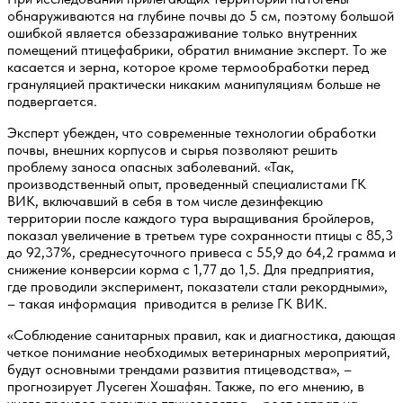
обнаруживаются на глубине почвы до 5 см, поэтому большой
ошибкой является обеззараживание только внутренних
помещений птицефабрики, обратил внимание эксперт. То же
касается и зерна, которое кроме термообработки перед
грануляцией практически никаким манипуляциям больше не
подвергается.
Эксперт убежден, что современные технологии обработки
почвы, внешних корпусов и сырья позволяют решить
проблему заноса опасных заболеваний. «Так,
производственный опыт, проведенный специалистами ГК
ВИК, включавший в себя в том числе дезинфекцию
территории после каждого тура выращивания бройлеров,
показал увеличение в третьем туре сохранности птицы с 85,3
до 92,37%, среднесуточного привеса с 55,9 до 64,2 грамма и
снижение конверсии корма с 1,77 до 1,5. Для предприятия,
где проводили эксперимент, показатели стали рекордными»,
– такая информация приводится в релизе ГК ВИК.
«Соблюдение санитарных правил, как и диагностика, дающая
четкое понимание необходимых ветеринарных мероприятий,
будут основными трендами развития птицеводства», –
прогнозирует Лусеген Хошафян. Также, по его мнению, в