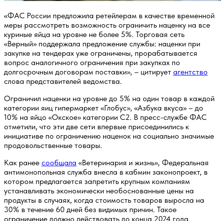
«ФАС России предложила ретейлерам в качестве временной
меры рассмотреть возможность ограничить наценку на все
куриные яйца на уровне не более 5%. Торговая сеть
«Верный» поддержала предложение службы: наценки при
закупке на тендерах уже ограничены, прорабатывается
вопрос аналогичного ограничения при закупках по
долгосрочным договорам поставки», – цитирует
агентство
слова представителей ведомства.
Ограничил наценки на уровне до 5% на один товар в каждой
категории яиц гипермаркет «Глобус», «Азбука вкуса» – до
10% на яйцо «Окское» категории С2. В пресс-службе ФАС
отметили, что эти две сети впервые присоединились к
инициативе по ограничению наценок на социально значимые
продовольственные товары.
Как ранее
сообщала
«Ветеринария и жизнь», Федеральная
антимонопольная служба внесла в кабмин законопроект, в
котором предлагается запретить крупным компаниям
устанавливать экономически необоснованные цены на
продукты в случаях, когда стоимость товаров выросла на
30% в течение 60 дней без видимых причин. Такое
ограничение должно действовать до конца 2024 года.