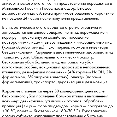
эпизоотического очага. Копии представления передаются в
Минсельхоз России и Россельхознадзор. Высшее
должностное лицо субъекта принимает решение о карантине
не позднее 24 часов после получения представления.
В эпизоотическом очаге вводятся строгие ограничения:
запрещается выгульное содержание птиц, перемещение и
перегруппировка внутри хозяйства, посещение
посторонними лицами, вывоз пищевых и инкубационных яиц
(кроме обработанных), пуха, перьев, кормов и инвентаря
без дезинфекции. Разрешен вывоз клинически здоровых птиц
только на убой. Обязательны клинический осмотр,
бескровный убой больных птиц, направка на убой
контактных особей, вакцинация здоровых в непоражённых
птичниках, дезинфекция помещений (4% горячим NaOH, 2%
формалином, 3% хлорной известью), одежды (парами
формальдегида), транспорта, дератизация и дезинсекция.
Карантин отменяется через 30 календарных дней после
бескровного убоя последней больной птицы и выполнения
всех мер: дезинфекции, утилизации отходов, обработки
продукции (яйца — формальдегидом, корма — прогревом до
+90 °C, помет — биотермикой +60–70 °C). Руководитель
органа субъекта направляет представление об отмене,