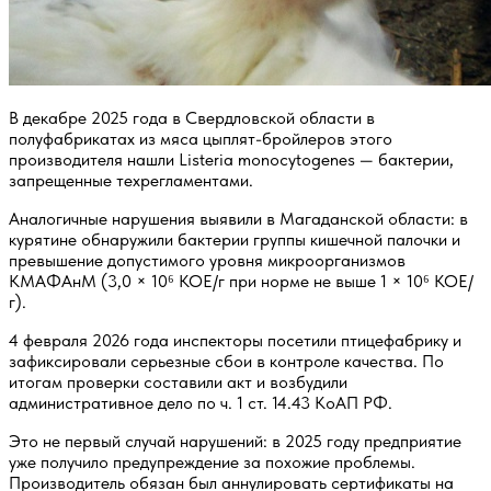
В декабре 2025 года в Свердловской области в
полуфабрикатах из мяса цыплят-бройлеров этого
производителя нашли
Listeria monocytogenes
— бактерии,
запрещенные техрегламентами.
Аналогичные нарушения выявили в Магаданской области: в
курятине обнаружили бактерии группы кишечной палочки и
превышение допустимого уровня микроорганизмов
КМАФАнМ (3,0 × 10⁶ КОЕ/г при норме не выше 1 × 10⁶ КОЕ/
г).
4 февраля 2026 года инспекторы посетили птицефабрику и
зафиксировали серьезные сбои в контроле качества. По
итогам проверки составили акт и возбудили
административное дело по ч. 1 ст. 14.43 КоАП РФ.
Это не первый случай нарушений: в 2025 году предприятие
уже получило предупреждение за похожие проблемы.
Производитель обязан был аннулировать сертификаты на