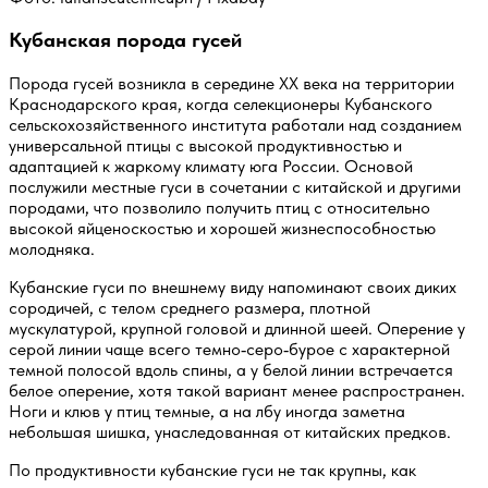
Кубанская порода гусей
Порода гусей возникла в середине XX века на территории
Краснодарского края, когда селекционеры Кубанского
сельскохозяйственного института работали над созданием
универсальной птицы с высокой продуктивностью и
адаптацией к жаркому климату юга России. Основой
послужили местные гуси в сочетании с китайской и другими
породами, что позволило получить птиц с относительно
высокой яйценоскостью и хорошей жизнеспособностью
молодняка.
Кубанские гуси по внешнему виду напоминают своих диких
сородичей, с телом среднего размера, плотной
мускулатурой, крупной головой и длинной шеей. Оперение у
серой линии чаще всего темно‑серо‑бурое с характерной
темной полосой вдоль спины, а у белой линии встречается
белое оперение, хотя такой вариант менее распространен.
Ноги и клюв у птиц темные, а на лбу иногда заметна
небольшая шишка, унаследованная от китайских предков.
По продуктивности кубанские гуси не так крупны, как