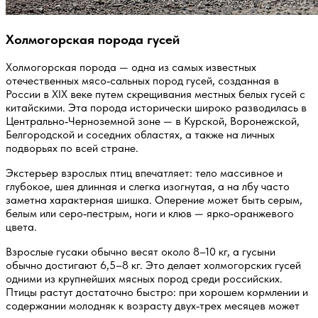
Холмогорская порода гусей
Холмогорская порода — одна из самых известных
отечественных мясо‑сальных пород гусей, созданная в
России в XIX веке путем скрещивания местных белых гусей с
китайскими. Эта порода исторически широко разводилась в
Центрально‑Черноземной зоне — в Курской, Воронежской,
Белгородской и соседних областях, а также на личных
подворьях по всей стране.
Экстерьер взрослых птиц впечатляет: тело массивное и
глубокое, шея длинная и слегка изогнутая, а на лбу часто
заметна характерная шишка. Оперение может быть серым,
белым или серо‑пестрым, ноги и клюв — ярко‑оранжевого
цвета.
Взрослые гусаки обычно весят около 8–10 кг, а гусыни
обычно достигают 6,5–8 кг. Это делает холмогорских гусей
одними из крупнейших мясных пород среди российских.
Птицы растут достаточно быстро: при хорошем кормлении и
содержании молодняк к возрасту двух‑трех месяцев может