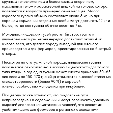
крупным телосложением и белоснежным оперением,
массивным телом и характерной шишкой на голове, которая
появляется к возрасту примерно семи месяцев. Масса
взрослого гусака обычно составляет около 8 кг, но при
хорошем кормлении отдельные особи могут достигать 12 кг и
более, тогда как гусыни обычно весят до 7 кг.
Молодняк линдовских гусей растет быстро: гусята к
двум‑трем месяцам жизни нередко достигают около 4 кг
живого веса, что делает породу выгодной для мясного
производства и для фермеров, ориентированных на быстрый
откорм.
Несмотря на статус мясной породы, линдовские гусыни
показывают относительно высокую яйценоскость для такого
типа птицы: в год одна гусыня может снести примерно 50–65
яиц весом по 150–170 г, а яйца отличаются высокой степенью
оплодотворенности (более 90 %) и хорошей
жизнеспособностью молодняка при инкубации.
Птицеводы также отмечают, что линдовские гуси
непривередливы в содержании и могут переносить довольно
широкий диапазон климатических условий, что делает их
удобными даже для фермеров в регионах с холодными