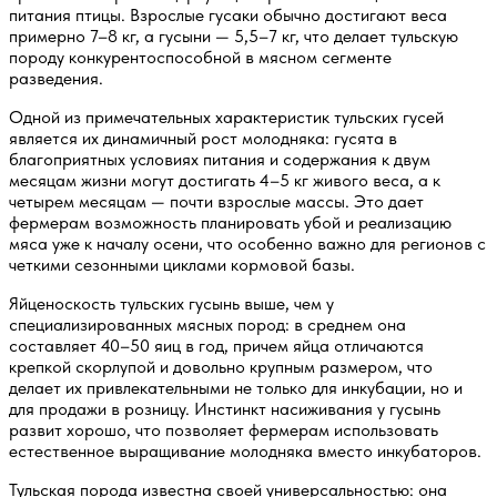
питания птицы. Взрослые гусаки обычно достигают веса
примерно 7–8 кг, а гусыни — 5,5–7 кг, что делает тульскую
породу конкурентоспособной в мясном сегменте
разведения.
Одной из примечательных характеристик тульских гусей
является их динамичный рост молодняка: гусята в
благоприятных условиях питания и содержания к двум
месяцам жизни могут достигать 4–5 кг живого веса, а к
четырем месяцам — почти взрослые массы. Это дает
фермерам возможность планировать убой и реализацию
мяса уже к началу осени, что особенно важно для регионов с
четкими сезонными циклами кормовой базы.
Яйценоскость тульских гусынь выше, чем у
специализированных мясных пород: в среднем она
составляет 40–50 яиц в год, причем яйца отличаются
крепкой скорлупой и довольно крупным размером, что
делает их привлекательными не только для инкубации, но и
для продажи в розницу. Инстинкт насиживания у гусынь
развит хорошо, что позволяет фермерам использовать
естественное выращивание молодняка вместо инкубаторов.
Тульская порода известна своей универсальностью: она