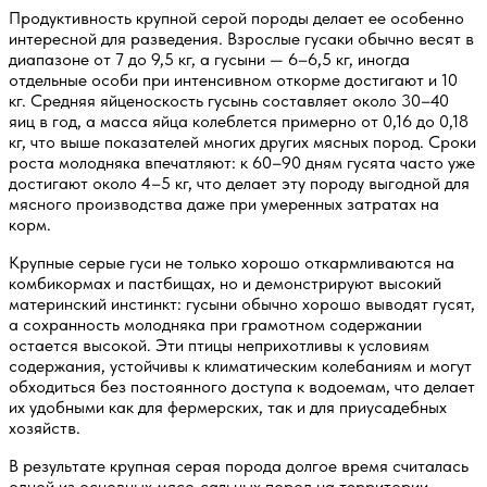
Продуктивность крупной серой породы делает ее особенно
интересной для разведения. Взрослые гусаки обычно весят в
диапазоне от 7 до 9,5 кг, а гусыни — 6–6,5 кг, иногда
отдельные особи при интенсивном откорме достигают и 10
кг. Средняя яйценоскость гусынь составляет около 30–40
яиц в год, а масса яйца колеблется примерно от 0,16 до 0,18
кг, что выше показателей многих других мясных пород. Сроки
роста молодняка впечатляют: к 60–90 дням гусята часто уже
достигают около 4–5 кг, что делает эту породу выгодной для
мясного производства даже при умеренных затратах на
корм.
Крупные серые гуси не только хорошо откармливаются на
комбикормах и пастбищах, но и демонстрируют высокий
материнский инстинкт: гусыни обычно хорошо выводят гусят,
а сохранность молодняка при грамотном содержании
остается высокой. Эти птицы неприхотливы к условиям
содержания, устойчивы к климатическим колебаниям и могут
обходиться без постоянного доступа к водоемам, что делает
их удобными как для фермерских, так и для приусадебных
хозяйств.
В результате крупная серая порода долгое время считалась
одной из основных мясо‑сальных пород на территории