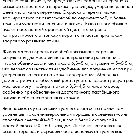
Внешне савинские гуси представляют собой птиц среднего
размера с прочным и широким туловищем, умеренно длинной
шеей и плотным оперением. Окраска оперения может
варьироваться от светло‑серой до серо‑пестрой, с более
темными участками на спине и плечах. Клюв и ноги обычно
имеют насыщенный оранжевый цвет, что хорошо
контрастирует с оттенками пера и считается признаком
здорового развития птицы.
Живая масса взрослых особей показывает хорошие
результаты для мясо‑яичного направления разведения:
гусаки обычно достигают около 6,5–8 кг, а гусыни — 5–6,5 кг,
что делает савинских птиц удобными для получения мяса при
умеренных затратах на корм и содержание. Молодняк
демонстрирует стабильный рост: гусята к возрасту двух‑трех
месяцев могут набирать около 3,5–4,5 кг живого веса,
особенно при обеспечении достаточного пастбищного
выгула и сбалансированных кормов.
Яйценоскость у савинских гусынь остается на приличном
уровне для такой универсальной породы: в среднем гусыня
способна снести 40–50 яиц в год с белой скорлупой и
массой около 150–160 г каждое. Инстинкт насиживания
развит хорошо, и фермеры часто используют гусынь как