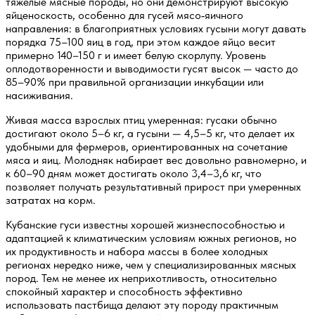
тяжелые мясные породы, но они демонстрируют высокую
яйценоскость, особенно для гусей мясо‑яичного
направления: в благоприятных условиях гусыни могут давать
порядка 75–100 яиц в год, при этом каждое яйцо весит
примерно 140–150 г и имеет белую скорлупу. Уровень
оплодотворенности и выводимости гусят высок — часто до
85–90% при правильной организации инкубации или
насиживания.
Живая масса взрослых птиц умеренная: гусаки обычно
достигают около 5–6 кг, а гусыни — 4,5–5 кг, что делает их
удобными для фермеров, ориентированных на сочетание
мяса и яиц. Молодняк набирает вес довольно равномерно, и
к 60–90 дням может достигать около 3,4–3,6 кг, что
позволяет получать результативный прирост при умеренных
затратах на корм.
Кубанские гуси известны хорошей жизнеспособностью и
адаптацией к климатическим условиям южных регионов, но
их продуктивность и набора массы в более холодных
регионах нередко ниже, чем у специализированных мясных
пород. Тем не менее их неприхотливость, относительно
спокойный характер и способность эффективно
использовать пастбища делают эту породу практичным