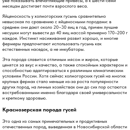
уже показывать впечатляющие привесы, а к шести-семи
месяцам достигает почти взрослого веса.
Яйценоскость у холмогорских гусынь сравнительно
невысокая по сравнению с яйценосными породами: в
среднем они дают около 20–30 яиц в год, причем лучшие
несушки могут вывести до 40 яиц массой примерно 170–200 г
каждое. Инстинкт насиживания развит хорошо, и многие
фермеры предпочитают использовать гусынь как
естественных наседок, а не инкубаторы.
Эта порода славится отличным мясом и жиром, которые
ценятся за вкус и качество, а также спокойным характером и
способностью адаптироваться к различным климатическим
условиям России. Хотя сейчас холмогорских гусей на многих
крупных фермах стало меньше из‑за роста популярности
других пород, на личных хозяйствах они до сих пор остаются
востребованными именно благодаря своей универсальности
и крепкому здоровью.
Краснозерская порода гусей
Это одна из самых примечательных и продуктивных
отечественных пород, выведенная в Новосибирской области