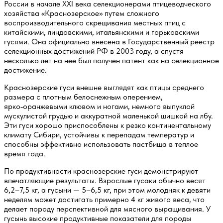
России в начале XXI века селекционерами птицеводческого
хозяйства «Краснозерское» путем сложного
воспроизводительного скрещивания местных птиц с
китайскими, линдовскими, итальянскими и горьковскими
гусями. Она официально внесена в Государственный реестр
селекционных достижений РФ в 2003 году, а спустя
несколько лет на нее был получен патент как на селекционное
достижение.
Краснозерские гуси внешне выглядят как птицы среднего
размера с плотным белоснежным оперением,
ярко‑оранжевыми клювом и ногами, немного выпуклой
мускулистой грудью и аккуратной маленькой шишкой на лбу.
Эти гуси хорошо приспособлены к резко континентальному
климату Сибири, устойчивы к перепадам температур и
способны эффективно использовать пастбища в теплое
время года.
По продуктивности краснозерские гуси демонстрируют
впечатляющие результаты. Взрослые гусаки обычно весят
6,2–7,5 кг, а гусыни — 5–6,5 кг, при этом молодняк к девяти
неделям может достигать примерно 4 кг живого веса, что
делает породу перспективной для мясного выращивания. У
гусынь высокие продуктивные показатели для породы