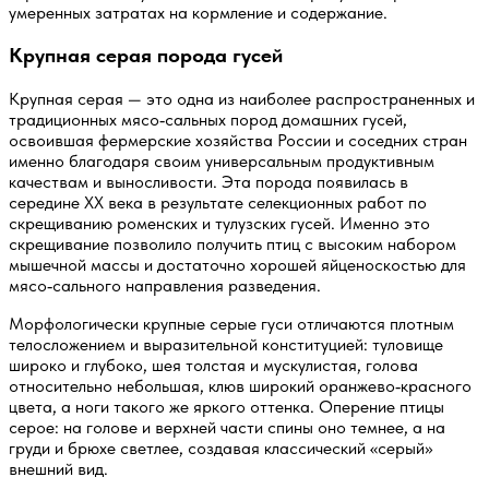
умеренных затратах на кормление и содержание.
Крупная серая порода гусей
Крупная серая — это одна из наиболее распространенных и
традиционных мясо‑сальных пород домашних гусей,
освоившая фермерские хозяйства России и соседних стран
именно благодаря своим универсальным продуктивным
качествам и выносливости. Эта порода появилась в
середине XX века в результате селекционных работ по
скрещиванию роменских и тулузских гусей. Именно это
скрещивание позволило получить птиц с высоким набором
мышечной массы и достаточно хорошей яйценоскостью для
мясо‑сального направления разведения.
Морфологически крупные серые гуси отличаются плотным
телосложением и выразительной конституцией: туловище
широко и глубоко, шея толстая и мускулистая, голова
относительно небольшая, клюв широкий оранжево‑красного
цвета, а ноги такого же яркого оттенка. Оперение птицы
серое: на голове и верхней части спины оно темнее, а на
груди и брюхе светлее, создавая классический «серый»
внешний вид.