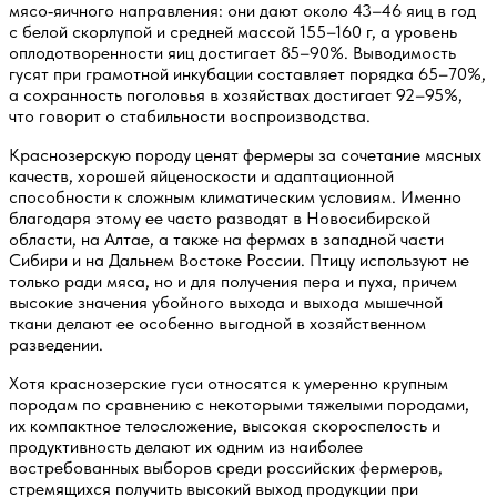
мясо‑яичного направления: они дают около 43–46 яиц в год
с белой скорлупой и средней массой 155–160 г, а уровень
оплодотворенности яиц достигает 85–90%. Выводимость
гусят при грамотной инкубации составляет порядка 65–70%,
а сохранность поголовья в хозяйствах достигает 92–95%,
что говорит о стабильности воспроизводства.
Краснозерскую породу ценят фермеры за сочетание мясных
качеств, хорошей яйценоскости и адаптационной
способности к сложным климатическим условиям. Именно
благодаря этому ее часто разводят в Новосибирской
области, на Алтае, а также на фермах в западной части
Сибири и на Дальнем Востоке России. Птицу используют не
только ради мяса, но и для получения пера и пуха, причем
высокие значения убойного выхода и выхода мышечной
ткани делают ее особенно выгодной в хозяйственном
разведении.
Хотя краснозерские гуси относятся к умеренно крупным
породам по сравнению с некоторыми тяжелыми породами,
их компактное телосложение, высокая скороспелость и
продуктивность делают их одним из наиболее
востребованных выборов среди российских фермеров,
стремящихся получить высокий выход продукции при