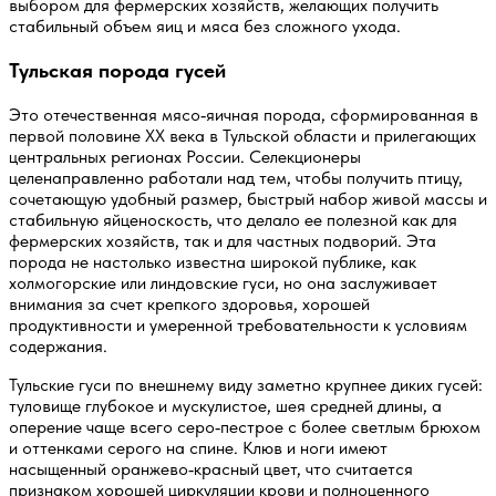
выбором для фермерских хозяйств, желающих получить
стабильный объем яиц и мяса без сложного ухода.
Тульская порода гусей
Это отечественная мясо‑яичная порода, сформированная в
первой половине XX века в Тульской области и прилегающих
центральных регионах России. Селекционеры
целенаправленно работали над тем, чтобы получить птицу,
сочетающую удобный размер, быстрый набор живой массы и
стабильную яйценоскость, что делало ее полезной как для
фермерских хозяйств, так и для частных подворий. Эта
порода не настолько известна широкой публике, как
холмогорские или линдовские гуси, но она заслуживает
внимания за счет крепкого здоровья, хорошей
продуктивности и умеренной требовательности к условиям
содержания.
Тульские гуси по внешнему виду заметно крупнее диких гусей:
туловище глубокое и мускулистое, шея средней длины, а
оперение чаще всего серо‑пестрое с более светлым брюхом
и оттенками серого на спине. Клюв и ноги имеют
насыщенный оранжево‑красный цвет, что считается
признаком хорошей циркуляции крови и полноценного