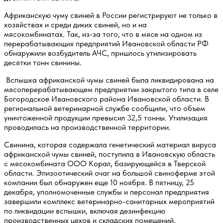
Африканскую чуму свиней в России регистрируют не только в
хозяйствах и среди диких свиней, но и на
мясокомбинатах. Так, из-за того, что в мясе на одном из
перерабатывающих предприятий Ивановской области РФ
обнаружили возбудитель АЧС, пришлось утилизировать
десятки тонн свинины.
Вспышка африканской чумы свиней была ликвидирована на
мясоперерабатывающем предприятии закрытого типа в селе
Богородское Ивановского района Ивановской области. В
региональной ветеринарной службе сообщили, что объем
уничтоженной продукции превысил 32,5 тонны. Утилизация
проводилась на производственной территории.
Свинина, которая содержала генетический материал вируса
африканской чумы свиней, поступила в Ивановскую область
с мясокомбината ООО Корал, базирующейся в Тверской
области. Эпизоотический очаг на большой свиноферме этой
компании был обнаружен еще 10 ноября. В пятницу, 25
декабря, уполномоченные службы и персонал предприятия
завершили комплекс ветеринарно-санитарных мероприятий
по ликвидации вспышки, включая дезинфекцию
производственных цехов и складских помещений.