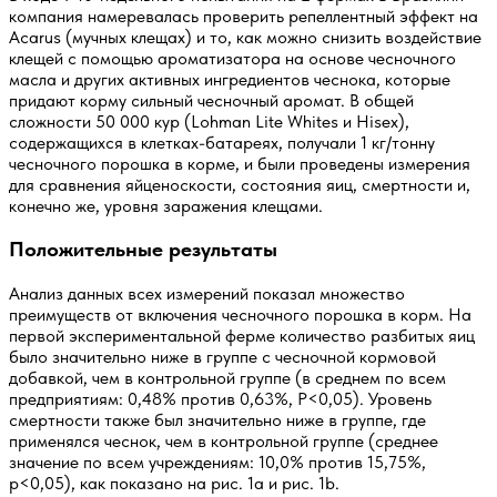
компания намеревалась проверить репеллентный эффект на
Acarus (мучных клещах) и то, как можно снизить воздействие
клещей с помощью ароматизатора на основе чесночного
масла и других активных ингредиентов чеснока, которые
придают корму сильный чесночный аромат. В общей
сложности 50 000 кур (Lohman Lite Whites и Hisex),
содержащихся в клетках-батареях, получали 1 кг/тонну
чесночного порошка в корме, и были проведены измерения
для сравнения яйценоскости, состояния яиц, смертности и,
конечно же, уровня заражения клещами.
Положительные результаты
Анализ данных всех измерений показал множество
преимуществ от включения чесночного порошка в корм. На
первой экспериментальной ферме количество разбитых яиц
было значительно ниже в группе с чесночной кормовой
добавкой, чем в контрольной группе (в среднем по всем
предприятиям: 0,48% против 0,63%, P<0,05). Уровень
смертности также был значительно ниже в группе, где
применялся чеснок, чем в контрольной группе (среднее
значение по всем учреждениям: 10,0% против 15,75%,
p<0,05), как показано на рис. 1a и рис. 1b.