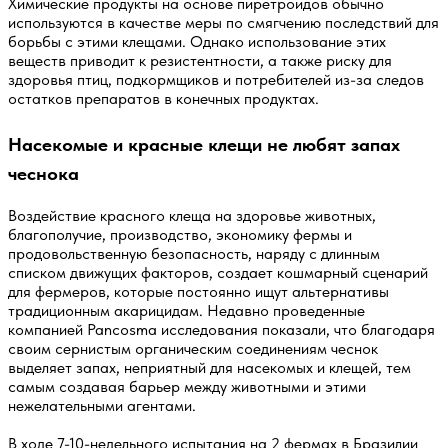
Химические продукты на основе пиретроидов обычно
используются в качестве меры по смягчению последствий для
борьбы с этими клещами. Однако использование этих
веществ приводит к резистентности, а также риску для
здоровья птиц, подкормщиков и потребителей из-за следов
остатков препаратов в конечных продуктах.
Насекомые и красные клещи не любят запах
чеснока
Воздействие красного клеща на здоровье животных,
благополучие, производство, экономику фермы и
продовольственную безопасность, наряду с длинным
списком движущих факторов, создает кошмарный сценарий
для фермеров, которые постоянно ищут альтернативы
традиционным акарицидам. Недавно проведенные
компанией Pancosma исследования показали, что благодаря
своим сернистым органическим соединениям чеснок
выделяет запах, неприятный для насекомых и клещей, тем
самым создавая барьер между животными и этими
нежелательными агентами.
В ходе 7-10-недельного испытания на 2 фермах в Бразилии