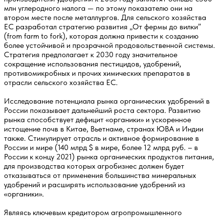
млн углеродного налога — по этому показателю они на
втором месте после металлургов. Для сельского хозяйства
ЕС разработал стратегию развития „От фермы до вилки”
(from farm to fork), которая должна привести к созданию
более устойчивой и прозрачной продовольственной системы.
Стратегия предполагает к 2030 году значительное
сокращение использования пестицидов, удобрений,
противомикробных и прочих химических препаратов в
отрасли сельского хозяйства ЕС.
Исследование потенциала рынка органических удобрений в
России показывает дальнейший роста сектора. Развитию
рынка способствует дефицит «органики» и ускоренное
истощение почв в Китае, Вьетнаме, странах ЮВА и Индии
также. Стимулирует отрасль и активное формирование в
России и мире (140 млрд $ в мире, более 12 млрд руб. – в
России к концу 2021) рынка органических продуктов питания,
для производства которых агробизнес должен будет
отказываться от применения большинства минеральных
удобрений и расширять использование удобрений из
«органики».
Являясь ключевым кредитором агропромышленного