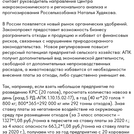
считает руководитель направления Центра
макроэкономического и регионального анализа и
прогнозирования Россельхозбанка Наталья Худякова.
В России появляется новый рынок органических удобрений.
Законопроект предоставит возможность бизнесу
разграничить отходы и продукцию и избавит от финансовых
рисков, связанных с нарушением природоохранного
законодательства. Новое регулирование повысит
ресурсный потенциал предприятий сельского хозяйства: АПК
получит дополнительный вид экономической деятельности,
свободной от дополнительных непроизводственных
расходов, а животноводство избавится от необходимости
внесения платы за отходы, либо существенно уменьшит ее.
Так, например, если взять небольшое предприятие по
разведению КРС (20 голов), просчитать количество навоза в
день (разд.5 РД-АПК 1.10.15.02-17), в год (40 кг*20 голов =
800 кг; 800*365=292 000 кг или 292 тонны отходов). Зная
ставку платы за негативное воздействие на окружающую
среду при размещении отходов (за 3 класс опасности –
1327*1,08 руб./тонна в пересчете на ставку платы за 2020 г.;
за 4 класс опасности 663,2*1,08 руб./тонна на ставку платы
за 2020 г.), получаем что за год предприятию с 20 коровами