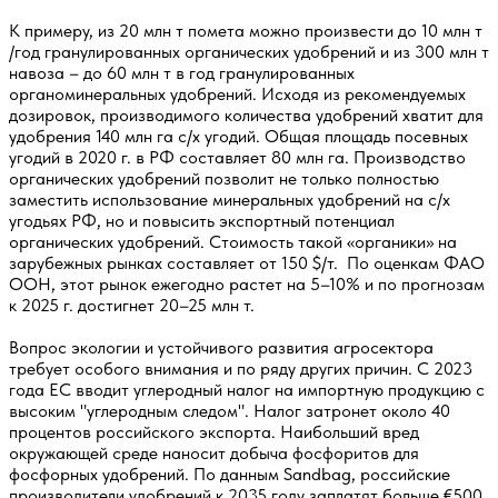
К примеру, из 20 млн т помета можно произвести до 10 млн т
/год гранулированных органических удобрений и из 300 млн т
навоза – до 60 млн т в год гранулированных
органоминеральных удобрений. Исходя из рекомендуемых
дозировок, производимого количества удобрений хватит для
удобрения 140 млн га с/х угодий. Общая площадь посевных
угодий в 2020 г. в РФ составляет 80 млн га. Производство
органических удобрений позволит не только полностью
заместить использование минеральных удобрений на с/х
угодьях РФ, но и повысить экспортный потенциал
органических удобрений. Стоимость такой «органики» на
зарубежных рынках составляет от 150 $/т. По оценкам ФАО
ООН, этот рынок ежегодно растет на 5–10% и по прогнозам
к 2025 г. достигнет 20–25 млн т.
Вопрос экологии и устойчивого развития агросектора
требует особого внимания и по ряду других причин. С 2023
года ЕС вводит углеродный налог на импортную продукцию с
высоким "углеродным следом". Налог затронет около 40
процентов российского экспорта. Наибольший вред
окружающей среде наносит добыча фосфоритов для
фосфорных удобрений. По данным Sandbag, российские
производители удобрений к 2035 году заплатят больше €500