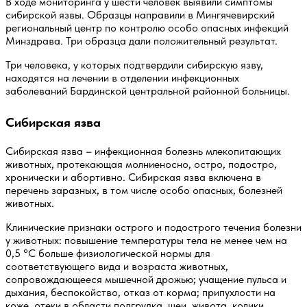
В ходе мониторинга у шести человек выявили симптомы
сибирской язвы. Образцы направили в Мингячевирский
региональный центр по контролю особо опасных инфекций
Минздрава. Три образца дали положительный результат.
Три человека, у которых подтвердили сибирскую язву,
находятся на лечении в отделении инфекционных
заболеваний Бардинской центральной районной больницы.
Сибирская язва
Сибирская язва – инфекционная болезнь млекопитающих
животных, протекающая молниеносно, остро, подостро,
хронически и абортивно. Сибирская язва включена в
перечень заразных, в том числе особо опасных, болезней
животных.
Клинические признаки острого и подострого течения болезни
у животных: повышение температуры тела не менее чем на
0,5 °C больше физиологической нормы для
соответствующего вида и возраста животных,
сопровождающееся мышечной дрожью; учащение пульса и
дыхания, беспокойство, отказ от корма; припухлости на
коже, отеки в области подгрудка, шеи, живота, колики.