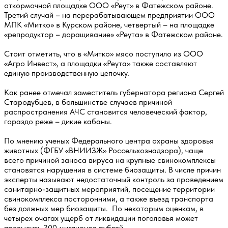
откормочной площадке ООО «Реут» в Фатежском районе.
Третий случай – на перерабатывающем предприятии ООО
МПК «Митко» в Курском районе, четвертый – на площадке
«репродуктор – доращивание» «Реута» в Фатежском районе.
Стоит отметить, что в «Митко» мясо поступило из ООО
«Агро Инвест», а площадки «Реута» также составляют
единую производственную цепочку.
Как ранее отмечал заместитель губернатора региона Сергей
Стародубцев, в большинстве случаев причиной
распространения АЧС становится человеческий фактор,
гораздо реже – дикие кабаны.
По мнению ученых Федерального центра охраны здоровья
животных (ФГБУ «ВНИИЗЖ» Россельхознадзора), чаще
всего причиной заноса вируса на крупные свинокомплексы
становятся нарушения в системе биозащиты. В числе причин
эксперты называют недостаточный контроль за проведением
санитарно-защитных мероприятий, посещение территории
свинокомплекса посторонними, а также въезд транспорта
без должных мер биозащиты. По некоторым оценкам, в
четырех очагах ущерб от ликвидации поголовья может
превысить 300 миллионов рублей.