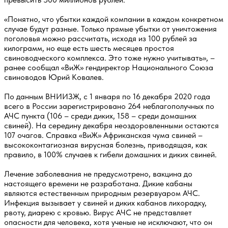
«Понятно, что убытки каждой компании в каждом конкретном
случае будут разные. Только прямые убытки от уничтожения
поголовья можно рассчитать, исходя из 100 рублей за
килограмм, но еще есть шесть месяцев простоя
свиноводческого комплекса. Это тоже нужно учитывать», –
ранее сообщал «ВиЖ» гендиректор Национального Союза
свиноводов Юрий Ковалев.
По данным ВНИИЗЖ, с 1 января по 16 декабря 2020 года
всего в России зарегистрировано 264 неблагополучных по
АЧС пункта (106 – среди диких, 158 – среди домашних
свиней). На середину декабря неоздоровленными остаются
107 очагов. Справка «ВиЖ» Африканская чума свиней –
высококонтагиозная вирусная болезнь, приводящая, как
правило, в 100% случаев к гибели домашних и диких свиней.
Лечение заболевания не предусмотрено, вакцина до
настоящего времени не разработана. Дикие кабаны
являются естественным природным резервуаром АЧС.
Инфекция вызывает у свиней и диких кабанов лихорадку,
рвоту, диарею с кровью. Вирус АЧС не представляет
опасности для человека, хотя ученые не исключают, что он