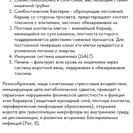
кишечной трубки.
Симбиотические бактерии - образующие пассивный
барьер со стороны просвета, предотвращают контакт
токсинов с эпителием, частично обезвреживая их.
Плотные контакты клеток – важнейший барьер,
являющийся по сути каналом, плотность которого
поддерживается действием смежных мукоцитов. Для
постоянной генерации слизи эти клетки нуждаются в
усиленном питании и энергии.
Иммунная система кишечника (GALT).
Печень – фильтрует всю кровь из кишечника через
систему воротной вены, задерживая и обезвреживая
токсины.
Разнообразные, чаще сочетанные стрессовые воздействия,
инициирующие цепь метаболических сдвигов, приводят к
серьезным нарушениям физической целостности и функции
этих барьеров (защитный мукоидный слой, плотные контакты,
периферические лимфоидные образования), открывая
ворота для транслокации микрофлоры во внутреннюю среду,
ее диссеминации, и развития вторичных бактериальных
инфекций (Рис. 8).