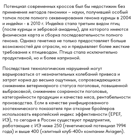
Потенциал современных кроссов был бы недостижим без
применения методов геномики – науки, получившей особый
толчок после полного секвенирования генома курицы в 2004
и индейки - в 2010 г. Индейка стала третьим видом птиц
(после курицы и зебровой амадины), для которого имеются
физическая карта и сборка последовательности полного
генома. Однако генетика не только предоставляет больше
возможностей для отрасли, но и предъявляет более жесткие
требования к птицеводам. Птица стала исключительно
продуктивной, но и более капризной.
Последствия технологических нарушений могут
варьироваться от незначительных колебаний привеса и
затрат корма до весьма ощутимых, сопровождающихся
снижением ветеринарного статуса поголовья, повышенной
выбраковкой, снижением сохранности поголовья,
категорийности продукции и качества мяса, рентабельности
производства. Если в качестве унифицированного
зоотехнического показателя при откорме бройлеров
использовать европейский индекс эффективности (EPEF,
ИЭ), то сегодня в России существуют предприятия,
работающие с ИЭ ниже 250 (генетический потенциал 1994
года) и выше 400 («элитный клуб-400» компании Aviagen).