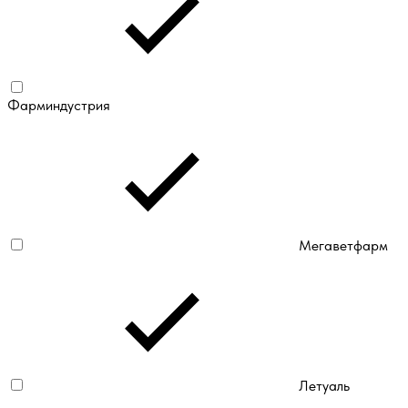
Фарминдустрия
Мегаветфарм
Летуаль