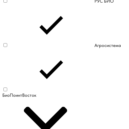
РУС БИО
Агросистема
БиоПоинтВосток